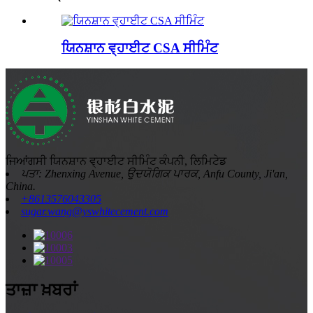
ਯਿਨਸ਼ਾਨ ਵ੍ਹਾਈਟ CSA ਸੀਮਿੰਟ
ਜਿਆਂਗਸੀ ਯਿਨਸ਼ਾਨ ਵ੍ਹਾਈਟ ਸੀਮਿੰਟ ਕੰਪਨੀ, ਲਿਮਿਟੇਡ
ਪਤਾ: Zhenxing Avenue, ਉਦਯੋਗਿਕ ਪਾਰਕ, ​​Anfu County, Ji'an,
China.
+8613576043305
sugar.wang@yswhitecement.com
ਤਾਜ਼ਾ ਖ਼ਬਰਾਂ