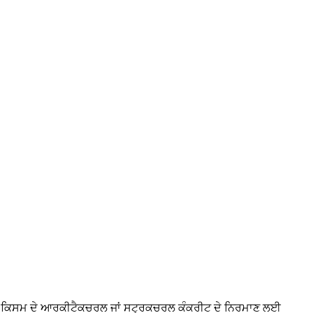
ਰ ਕਿਸਮ ਦੇ ਆਰਕੀਟੈਕਚਰਲ ਜਾਂ ਸਟ੍ਰਕਚਰਲ ਕੰਕਰੀਟ ਦੇ ਨਿਰਮਾਣ ਲਈ