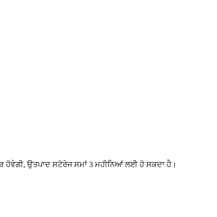
ਤਰ ਹੋਵੇਗੀ, ਉਤਪਾਦ ਸਟੋਰੇਜ ਸਮਾਂ 3 ਮਹੀਨਿਆਂ ਲਈ ਹੋ ਸਕਦਾ ਹੈ।