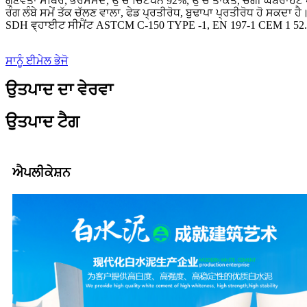
ਗੁਣਵੱਤਾ ਸਥਿਰ, ਭਰੋਸੇਮੰਦ, ਉੱਚ ਚਿੱਟੇਪਨ 92%, ਉੱਚ ਤਾਕਤ, ਚੰਗੀ ਘਬਰਾਹਟ ਪ
ਰੰਗ ਲੰਬੇ ਸਮੇਂ ਤੱਕ ਚੱਲਣ ਵਾਲਾ, ਫੇਡ ਪ੍ਰਤੀਰੋਧ, ਬੁਢਾਪਾ ਪ੍ਰਤੀਰੋਧ ਹੋ ਸਕਦਾ ਹੈ
SDH ਵ੍ਹਾਈਟ ਸੀਮੈਂਟ ASTCM C-150 TYPE -1, EN 197-1 CEM 1 52.5
ਸਾਨੂੰ ਈਮੇਲ ਭੇਜੋ
ਉਤਪਾਦ ਦਾ ਵੇਰਵਾ
ਉਤਪਾਦ ਟੈਗ
ਐਪਲੀਕੇਸ਼ਨ