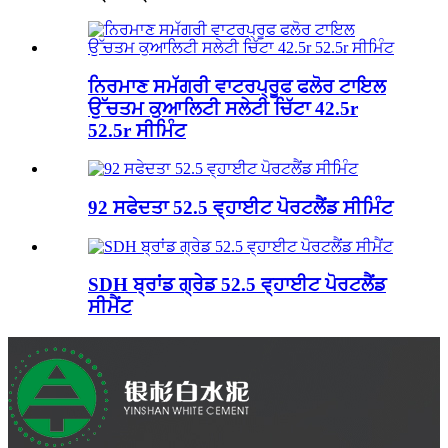
ਨਿਰਮਾਣ ਸਮੱਗਰੀ ਵਾਟਰਪ੍ਰੂਫ ਫਲੋਰ ਟਾਇਲ
ਉੱਚਤਮ ਕੁਆਲਿਟੀ ਸਲੇਟੀ ਚਿੱਟਾ 42.5r
52.5r ਸੀਮਿੰਟ
92 ਸਫੇਦਤਾ 52.5 ਵ੍ਹਾਈਟ ਪੋਰਟਲੈਂਡ ਸੀਮਿੰਟ
SDH ਬ੍ਰਾਂਡ ਗ੍ਰੇਡ 52.5 ਵ੍ਹਾਈਟ ਪੋਰਟਲੈਂਡ
ਸੀਮੈਂਟ