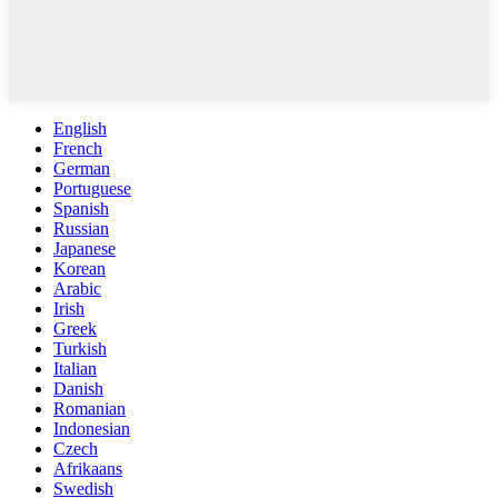
English
French
German
Portuguese
Spanish
Russian
Japanese
Korean
Arabic
Irish
Greek
Turkish
Italian
Danish
Romanian
Indonesian
Czech
Afrikaans
Swedish