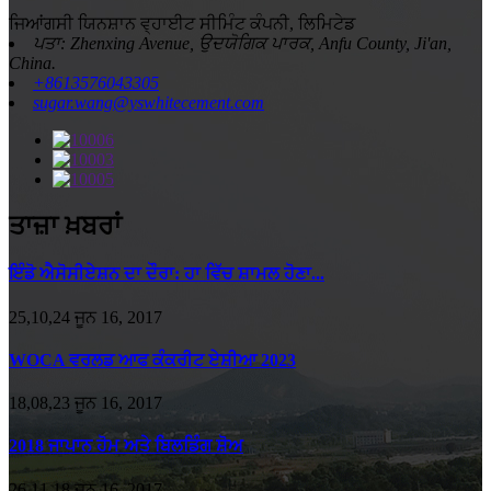
ਜਿਆਂਗਸੀ ਯਿਨਸ਼ਾਨ ਵ੍ਹਾਈਟ ਸੀਮਿੰਟ ਕੰਪਨੀ, ਲਿਮਿਟੇਡ
ਪਤਾ: Zhenxing Avenue, ਉਦਯੋਗਿਕ ਪਾਰਕ, ​​Anfu County, Ji'an,
China.
+8613576043305
sugar.wang@yswhitecement.com
ਤਾਜ਼ਾ ਖ਼ਬਰਾਂ
ਇੰਡੋ ਐਸੋਸੀਏਸ਼ਨ ਦਾ ਦੌਰਾ: ਹਾ ਵਿੱਚ ਸ਼ਾਮਲ ਹੋਣਾ...
25,10,24 ਜੂਨ 16, 2017
WOCA ਵਰਲਡ ਆਫ ਕੰਕਰੀਟ ਏਸ਼ੀਆ 2023
18,08,23 ਜੂਨ 16, 2017
2018 ਜਾਪਾਨ ਹੋਮ ਅਤੇ ਬਿਲਡਿੰਗ ਸ਼ੋਅ
26,11,18 ਜੂਨ 16, 2017